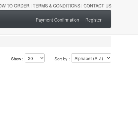
OW TO ORDER
TERMS & CONDITIONS
CONTACT US
|
|
Payment Confirmation
Register
Show :
Sort by :