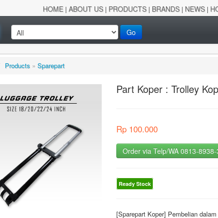
HOME
ABOUT US
PRODUCTS
BRANDS
NEWS
H
|
|
|
|
|
Go
/
Products
»
Sparepart
Part Koper : Trolley K
Rp 100.000
Order via Telp/WA 0813-8938
Ready Stock
[Sparepart Koper] Pembelian dalam