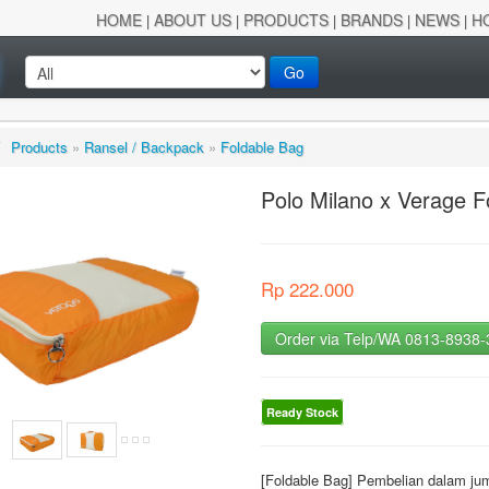
HOME
ABOUT US
PRODUCTS
BRANDS
NEWS
H
|
|
|
|
|
Go
/
Products
»
Ransel / Backpack
»
Foldable Bag
Polo Milano x Verage F
Rp 222.000
Order via Telp/WA 0813-8938
Ready Stock
[Foldable Bag] Pembelian dalam ju