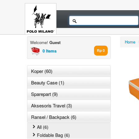
Home
Welcome!
Guest
0 Items
Rp 0
Koper (60)
Beauty Case (1)
Sparepart (9)
Aksesoris Travel (3)
Ransel / Backpack (6)
All (6)
Foldable Bag (6)