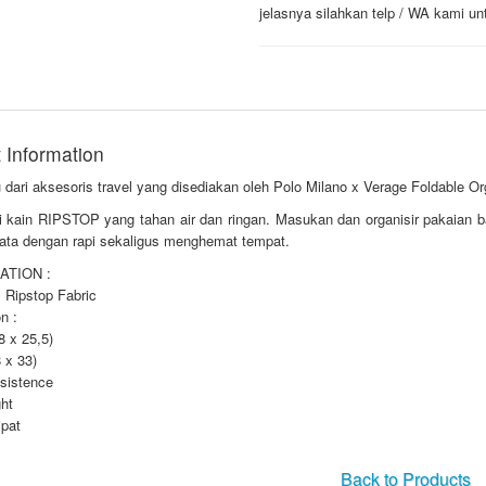
jelasnya silahkan telp / WA kami un
 Information
 dari aksesoris travel yang disediakan oleh Polo Milano x Verage Foldable Or
ri kain RIPSTOP yang tahan air dan ringan. Masukan dan organisir pakaian
tata dengan rapi sekaligus menghemat tempat.
ATION :
 : Ripstop Fabric
n :
8 x 25,5)
8 x 33)
esistence
ght
ipat
Back to Products