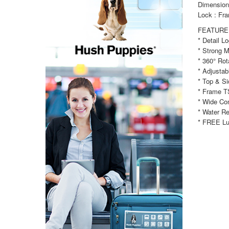
Dimension 
Lock : Fr
FEATURE
* Detail L
* Strong M
* 360° Rot
* Adjustab
* Top & S
* Frame T
* Wide Co
* Water Re
* FREE Lu