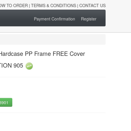
OW TO ORDER
TERMS & CONDITIONS
CONTACT US
|
|
Payment Confirmation
Register
e Hardcase PP Frame FREE Cover
TION 905
-3901