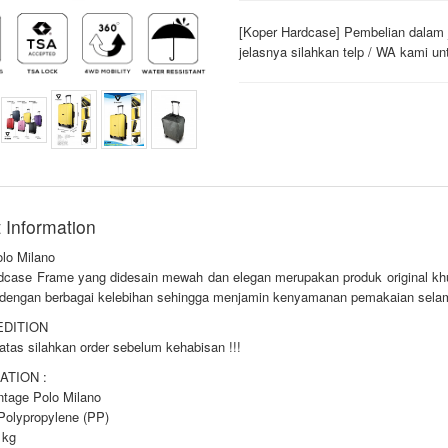
[Koper Hardcase] Pembelian dalam 
jelasnya silahkan telp / WA kami un
 Information
olo Milano
dcase Frame yang didesain mewah dan elegan merupakan produk original kh
l dengan berbagai kelebihan sehingga menjamin kenyamanan pemakaian selam
EDITION
atas silahkan order sebelum kehabisan !!!
ATION :
ntage Polo Milano
 Polypropylene (PP)
 kg