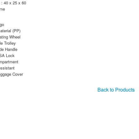
: 40 x 25 x 60
ame
ogo
aterial (PP)
ating Wheel
le Trolley
ide Handle
SA Lock
mpartment
ssistant
ggage Cover
Back to Products