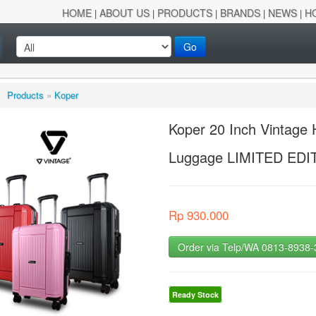
HOME
ABOUT US
PRODUCTS
BRANDS
NEWS
H
|
|
|
|
|
Go
/
Products
»
Koper
Koper 20 Inch Vintag
Luggage LIMITED EDI
Rp 930.000
Order via Telp/WA 0813-8938
Ready Stock