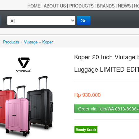
HOME
ABOUT US
PRODUCTS
BRANDS
NEWS
H
|
|
|
|
|
Go
/
Products
»
Vintage
»
Koper
Koper 20 Inch Vintag
Luggage LIMITED EDI
Rp 930.000
Order via Telp/WA 0813-8938
Ready Stock