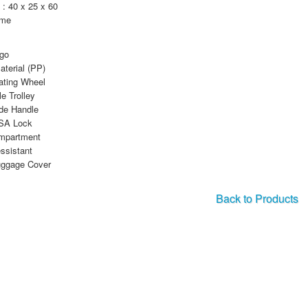
: 40 x 25 x 60
ame
ogo
aterial (PP)
ating Wheel
le Trolley
ide Handle
SA Lock
mpartment
ssistant
ggage Cover
Back to Products