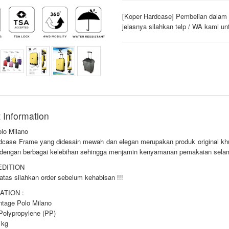
[Koper Hardcase] Pembelian dalam 
jelasnya silahkan telp / WA kami un
 Information
olo Milano
dcase Frame yang didesain mewah dan elegan merupakan produk original kh
l dengan berbagai kelebihan sehingga menjamin kenyamanan pemakaian selam
EDITION
atas silahkan order sebelum kehabisan !!!
ATION :
ntage Polo Milano
 Polypropylene (PP)
 kg