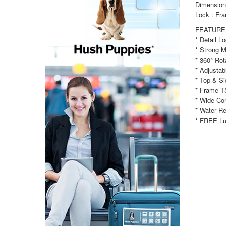
Dimension 
Lock : Fr
FEATURE
* Detail L
* Strong M
* 360° Rot
* Adjustab
* Top & S
* Frame T
* Wide Co
* Water Re
* FREE Lu