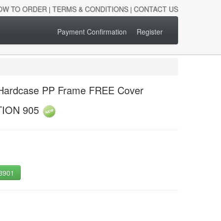
OW TO ORDER
TERMS & CONDITIONS
CONTACT US
|
|
Payment Confirmation
Register
e Hardcase PP Frame FREE Cover
TION 905
-3901