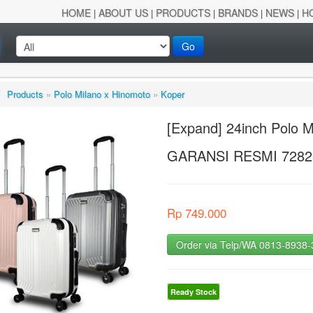
HOME
ABOUT US
PRODUCTS
BRANDS
NEWS
H
|
|
|
|
|
Go
/
Products
»
Polo Milano x Hinomoto
»
Koper
[Expand] 24inch Polo 
GARANSI RESMI 728
Rp 749.000
Order via Telp/WA 0813-8938
Ready Stock