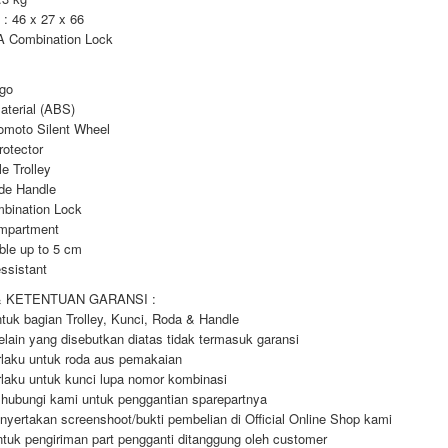
: 46 x 27 x 66
A Combination Lock
ogo
aterial (ABS)
nomoto Silent Wheel
rotector
le Trolley
ide Handle
bination Lock
mpartment
ble up to 5 cm
ssistant
& KETENTUAN GARANSI :
tuk bagian Trolley, Kunci, Roda & Handle
elain yang disebutkan diatas tidak termasuk garansi
rlaku untuk roda aus pemakaian
rlaku untuk kunci lupa nomor kombinasi
 hubungi kami untuk penggantian sparepartnya
nyertakan screenshoot/bukti pembelian di Official Online Shop kami
ntuk pengiriman part pengganti ditanggung oleh customer