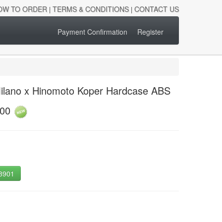
OW TO ORDER
TERMS & CONDITIONS
CONTACT US
|
|
Payment Confirmation
Register
Milano x Hinomoto Koper Hardcase ABS
200
-3901