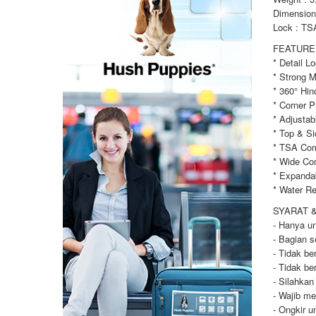
Dimension 
Lock : TS
FEATURE
* Detail L
* Strong M
* 360° Hi
* Corner P
* Adjustab
* Top & S
* TSA Com
* Wide Co
* Expanda
* Water Re
SYARAT 
- Hanya un
- Bagian s
- Tidak be
- Tidak be
- Silahkan
- Wajib me
- Ongkir u