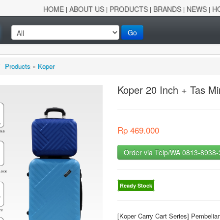
HOME
ABOUT US
PRODUCTS
BRANDS
NEWS
H
|
|
|
|
|
Go
/
Products
»
Koper
Koper 20 Inch + Tas 
Rp 469.000
Order via Telp/WA 0813-8938
Ready Stock
[Koper Carry Cart Series] Pembeli