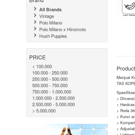
All Brands
Vintage
Polo Milano
Polo Milano x Hinomoto
Hush Puppies
PRICE
< 100.000
Product
100.000 - 250.000
Menjual K
250.000 - 500.000
TAS KOPER
500.000 - 750.000
750.000 - 1.000.000
Spesifikasi
1.000.000 - 2.500.000
> DImensi
2.500.000 - 5.000.000
> Hardca
> 5.000.000
> Roda 36
> Kunci an
> Kompart
> Adjustab
> Lightwei