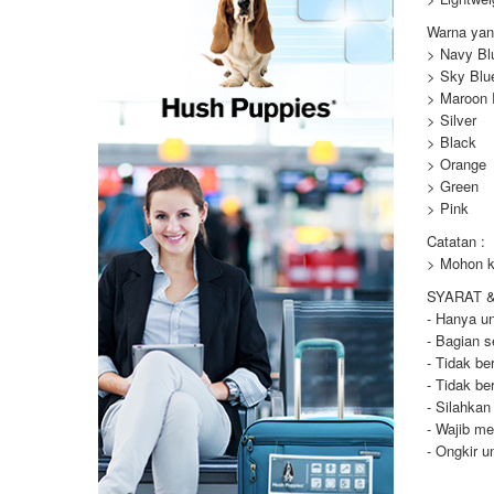
Warna yang
> Navy Bl
> Sky Blu
> Maroon
> Silver
> Black
> Orange
> Green
> Pink
Catatan :
> Mohon ko
SYARAT 
- Hanya un
- Bagian s
- Tidak be
- Tidak be
- Silahkan
- Wajib me
- Ongkir u