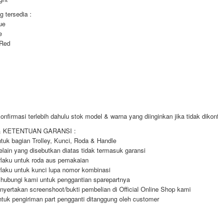
 tersedia :
ue
e
 Red
nfirmasi terlebih dahulu stok model & warna yang diinginkan jika tidak diko
& KETENTUAN GARANSI :
tuk bagian Trolley, Kunci, Roda & Handle
elain yang disebutkan diatas tidak termasuk garansi
rlaku untuk roda aus pemakaian
rlaku untuk kunci lupa nomor kombinasi
 hubungi kami untuk penggantian sparepartnya
nyertakan screenshoot/bukti pembelian di Official Online Shop kami
ntuk pengiriman part pengganti ditanggung oleh customer