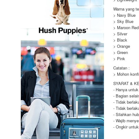
Warna yang te
> Navy Blue
> Sky Blue
> Maroon Red
> Silver
> Black
> Orange
> Green
> Pink
Catatan :
> Mohon konfi
SYARAT & K
- Hanya untuk
- Bagian selai
- Tidak berla
- Tidak berla
- Silahkan hu
- Wajib menye
- Ongkir untu