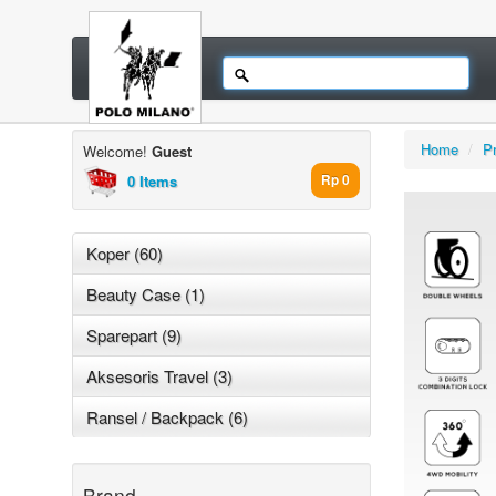
Home
/
P
Welcome!
Guest
0 Items
Rp 0
Koper (60)
Beauty Case (1)
Sparepart (9)
Aksesoris Travel (3)
Ransel / Backpack (6)
Brand