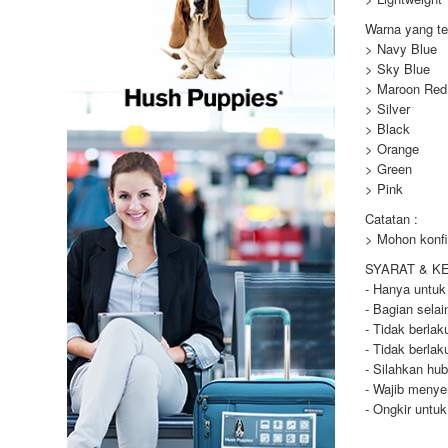
Warna yang te
> Navy Blue
> Sky Blue
> Maroon Red
> Silver
> Black
> Orange
> Green
> Pink
Catatan :
> Mohon konfi
SYARAT & K
- Hanya untuk
- Bagian selai
- Tidak berla
- Tidak berla
- Silahkan hu
- Wajib menye
- Ongkir untu