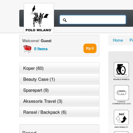
Home
/
P
Welcome!
Guest
0 Items
Rp 0
Koper (60)
Beauty Case (1)
Sparepart (9)
Aksesoris Travel (3)
Ransel / Backpack (6)
Brand