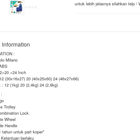
untuk lebih jelasnya silahkan telp 
 Information
ATION :
olo Milano
 ABS
12+20 +24 Inch
 12 (30x16x27) 20 (40x25x60) 24 (46x27x66)
k : 12 (1kg) 20 (2,4kg) 24 (2,6kg)
:
ogo
le Trolley
Combination Lock
ate Wheel
ide Handle
1 tahun untuk part koper*
 Ketentuan berlaku