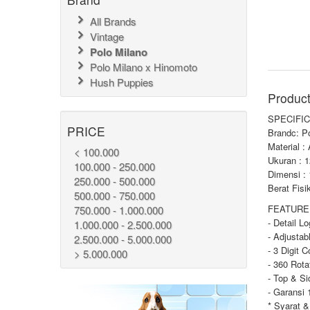
All Brands
Vintage
Polo Milano
Polo Milano x Hinomoto
Hush Puppies
Product
SPECIFIC
PRICE
Brandc: P
Material :
< 100.000
Ukuran : 
100.000 - 250.000
Dimensi :
250.000 - 500.000
Berat Fisi
500.000 - 750.000
FEATURE 
750.000 - 1.000.000
- Detail L
1.000.000 - 2.500.000
- Adjustab
2.500.000 - 5.000.000
- 3 Digit 
> 5.000.000
- 360 Rot
- Top & S
- Garansi 
* Syarat &