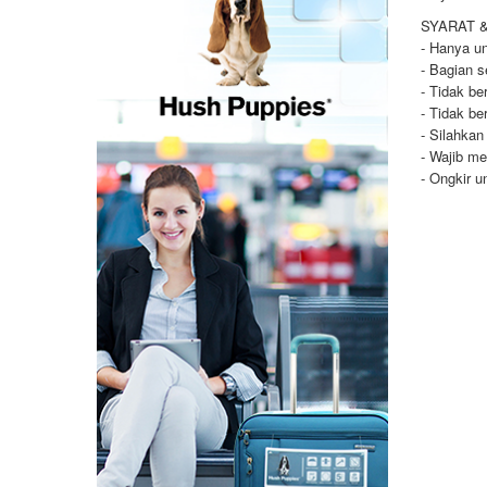
SYARAT 
- Hanya un
- Bagian s
- Tidak be
- Tidak be
- Silahkan
- Wajib me
- Ongkir u