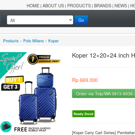
HOME
ABOUT US
PRODUCTS
BRANDS
NEWS
H
|
|
|
|
|
Go
/
Products
»
Polo Milano
»
Koper
Koper 12+20+24 inch 
Rp 669.000
Order via Telp/WA 0813-8938
Ready Stock
[Koper Carry Cart Series] Pembeli