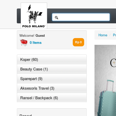
Home
/
P
Welcome!
Guest
0 Items
Rp 0
Koper (60)
Beauty Case (1)
Sparepart (9)
Aksesoris Travel (3)
Ransel / Backpack (6)
Brand