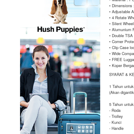
• Dimensions 
• Adjustable 
• 4 Rotate Wh
• Silent Whee
• Alumunium 
• Double TSA
• Corner Prote
• Clip Case lo
• Wide Compa
• FREE Lugga
• Koper Berga
SYARAT & K
1 Tahun untuk
(Akan diganti
5 Tahun untuk 
- Roda
- Trolley
- Kunci
- Handle