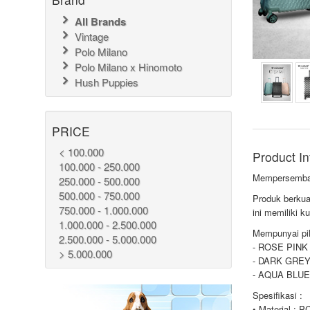
All Brands
Vintage
Polo Milano
Polo Milano x Hinomoto
Hush Puppies
PRICE
< 100.000
Product In
100.000 - 250.000
Mempersembah
250.000 - 500.000
500.000 - 750.000
Produk berkua
750.000 - 1.000.000
ini memiliki k
1.000.000 - 2.500.000
Mempunyai pil
2.500.000 - 5.000.000
- ROSE PINK
> 5.000.000
- DARK GRE
- AQUA BLUE
Spesifikasi :
• Material : P