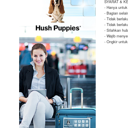
SYARAT & K
- Hanya untuk
- Bagian selai
- Tidak berla
- Tidak berla
- Silahkan hu
- Wajib menye
- Ongkir untu