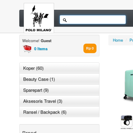
Home
/
P
Welcome!
Guest
0 Items
Rp 0
Koper (60)
Beauty Case (1)
Sparepart (9)
Aksesoris Travel (3)
Ransel / Backpack (6)
Brand