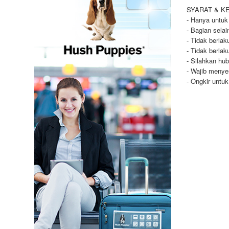
SYARAT & K
- Hanya untuk
- Bagian selai
- Tidak berla
- Tidak berla
- Silahkan hu
- Wajib menye
- Ongkir untu