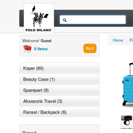
Home
/
P
Welcome!
Guest
0 Items
Rp 0
Koper (60)
Beauty Case (1)
Sparepart (9)
Aksesoris Travel (3)
Ransel / Backpack (6)
Brand