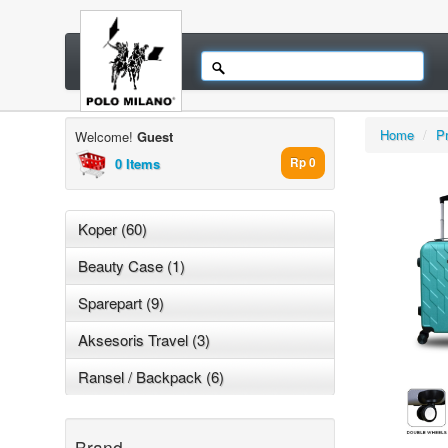
Home
/
P
Welcome!
Guest
0 Items
Rp 0
Koper (60)
Beauty Case (1)
Sparepart (9)
Aksesoris Travel (3)
Ransel / Backpack (6)
Brand