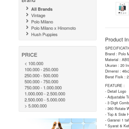
All Brands
Vintage
Polo Milano
Polo Milano x Hinomoto
Hush Puppies
Product In
SPECIFICATI
PRICE
Brand : Polo 
Material : AB
< 100.000
Ukuran : 20 I
100.000 - 250.000
Dimensi : 46
250.000 - 500.000
Berat Fisik : 
500.000 - 750.000
FEATURE :
750.000 - 1.000.000
- Detail Logo
1.000.000 - 2.500.000
- Adjustable T
2.500.000 - 5.000.000
- 3 Digit Comb
> 5.000.000
- 360 Rotate 
- Top & Side 
- Garansi 1 ta
* Syarat & Ke