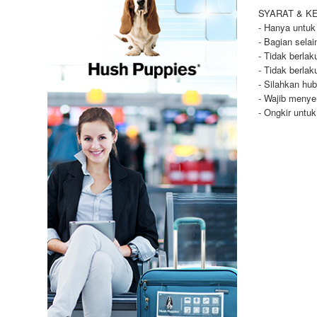
SYARAT & K
- Hanya untuk
- Bagian selai
- Tidak berla
- Tidak berla
- Silahkan hu
- Wajib menye
- Ongkir untu