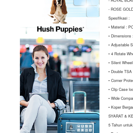
- ROYAL BLA
- ROSE GOL
Spesifikasi :
• Material : P
• Dimensions 
• Adjustable S
• 4 Rotate Wh
• Silent Whee
• Double TSA
• Corner Prote
• Clip Case lo
• Wide Compa
• Koper Berga
SYARAT & K
5 Tahun untuk 