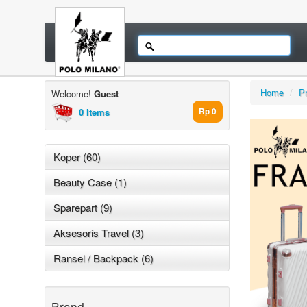
Home
/
P
Welcome!
Guest
0 Items
Rp 0
Koper (60)
Beauty Case (1)
Sparepart (9)
Aksesoris Travel (3)
Ransel / Backpack (6)
Brand