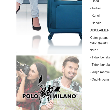
- Roda
- Trolley
- Kunci
- Handle
DISCLAIMER 
Klaim garansi
kesengajaan.
Note :
- Tidak berla
- Tidak berla
- Wajib menye
- Ongkir peng