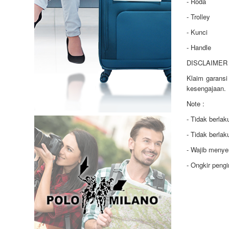
- Roda
- Trolley
- Kunci
- Handle
DISCLAIMER 
Klaim garansi
kesengajaan.
Note :
- Tidak berla
- Tidak berla
- Wajib menye
- Ongkir peng