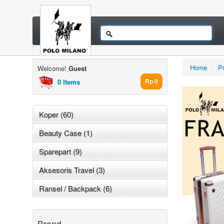
Home
/
P
Welcome!
Guest
0 Items
Rp 0
Koper (60)
Beauty Case (1)
Sparepart (9)
Aksesoris Travel (3)
Ransel / Backpack (6)
Brand