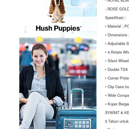
- ROYAL BLA
- ROSE GOL
Spesifikasi :
• Material : P
• Dimensions 
• Adjustable S
• 4 Rotate Wh
• Silent Whee
• Double TSA
• Corner Prote
• Clip Case lo
• Wide Compa
• Koper Berga
SYARAT & K
5 Tahun untuk 