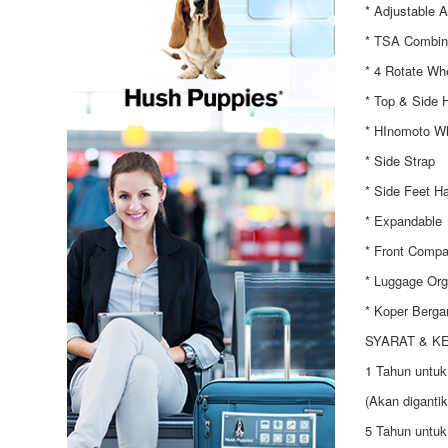
* Adjustable 
* TSA Combin
* 4 Rotate Wh
* Top & Side 
* HInomoto W
* Side Strap
* Side Feet H
* Expandable
* Front Compa
* Luggage Org
* Koper Berga
SYARAT & K
1 Tahun untuk
(Akan diganti
5 Tahun untuk 