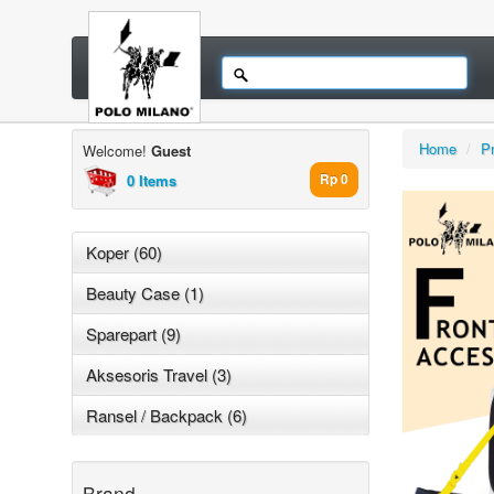
Home
/
P
Welcome!
Guest
0 Items
Rp 0
Koper (60)
Beauty Case (1)
Sparepart (9)
Aksesoris Travel (3)
Ransel / Backpack (6)
Brand