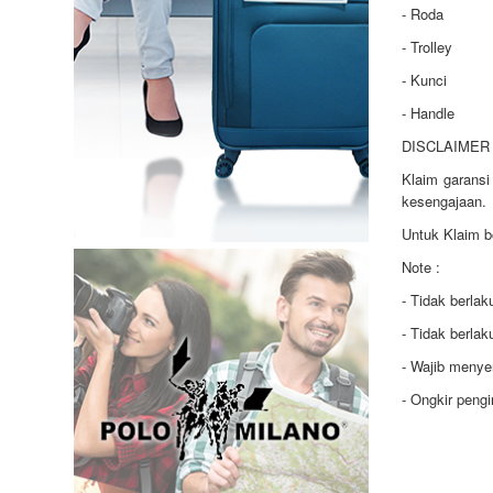
- Roda
- Trolley
- Kunci
- Handle
DISCLAIMER 
Klaim garansi
kesengajaan.
Untuk Klaim b
Note :
- Tidak berla
- Tidak berla
- Wajib menye
- Ongkir peng