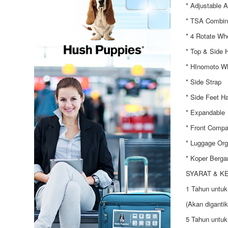
* Adjustable 
* TSA Combin
* 4 Rotate Wh
* Top & Side 
* HInomoto W
* Side Strap
* Side Feet H
* Expandable
* Front Compa
* Luggage Org
* Koper Berga
SYARAT & K
1 Tahun untuk
(Akan diganti
5 Tahun untuk 