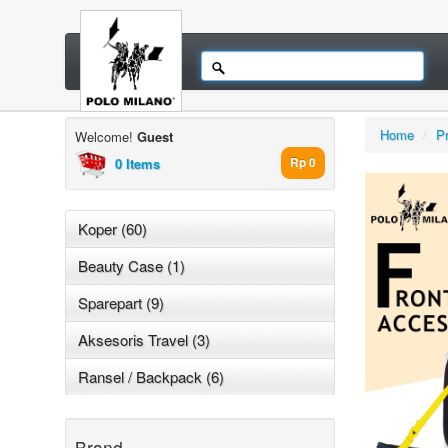
Home
/
P
Welcome!
Guest
0 Items
Rp 0
Koper (60)
Beauty Case (1)
Sparepart (9)
Aksesoris Travel (3)
Ransel / Backpack (6)
Brand