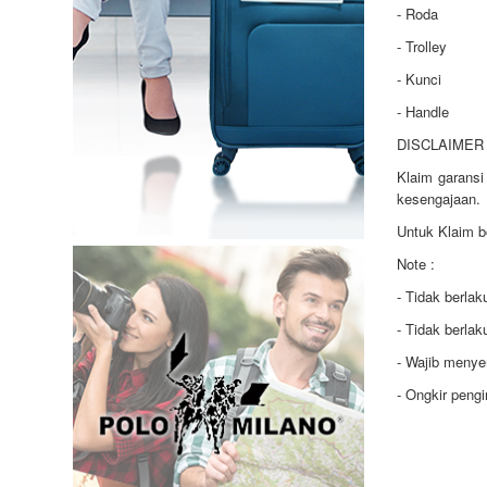
- Roda
- Trolley
- Kunci
- Handle
DISCLAIMER 
Klaim garansi
kesengajaan.
Untuk Klaim b
Note :
- Tidak berla
- Tidak berla
- Wajib menye
- Ongkir peng