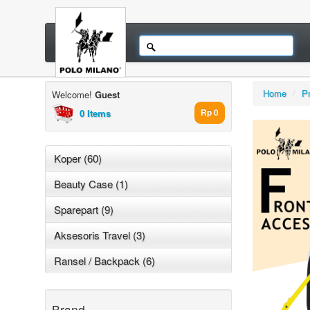
Home
/
P
Welcome!
Guest
0 Items
Rp 0
Koper (60)
Beauty Case (1)
Sparepart (9)
Aksesoris Travel (3)
Ransel / Backpack (6)
Brand