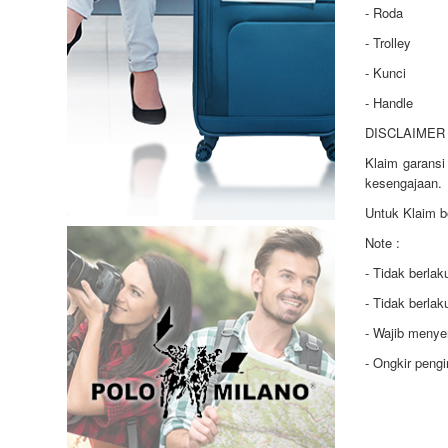
- Roda
- Trolley
- Kunci
- Handle
DISCLAIMER 
Klaim garansi
kesengajaan.
Untuk Klaim b
Note :
- Tidak berla
- Tidak berla
- Wajib menye
- Ongkir peng