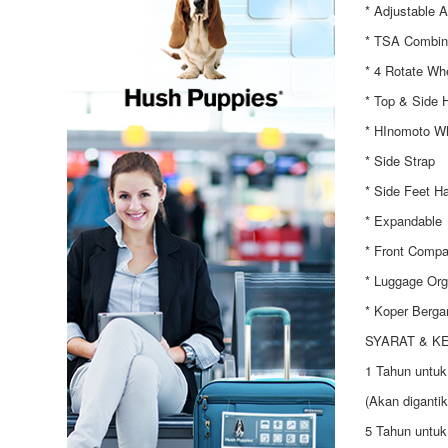
* Adjustable 
* TSA Combin
* 4 Rotate Wh
* Top & Side 
* HInomoto W
* Side Strap
* Side Feet H
* Expandable
* Front Compa
* Luggage Org
* Koper Berga
SYARAT & K
1 Tahun untuk
(Akan diganti
5 Tahun untuk 