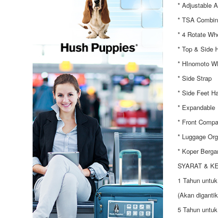
* Adjustable 
* TSA Combin
* 4 Rotate Wh
* Top & Side 
* HInomoto W
* Side Strap
* Side Feet H
* Expandable
* Front Compa
* Luggage Org
* Koper Berga
SYARAT & K
1 Tahun untuk
(Akan diganti
5 Tahun untuk 