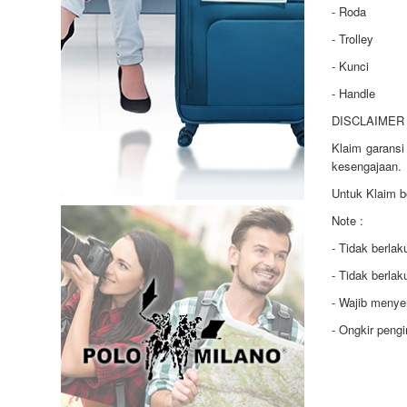
- Roda
- Trolley
- Kunci
- Handle
DISCLAIMER 
Klaim garansi
kesengajaan.
Untuk Klaim b
Note :
- Tidak berla
- Tidak berla
- Wajib menye
- Ongkir peng