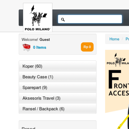
Home
/
P
Welcome!
Guest
0 Items
Rp 0
Koper (60)
Beauty Case (1)
Sparepart (9)
Aksesoris Travel (3)
Ransel / Backpack (6)
Brand